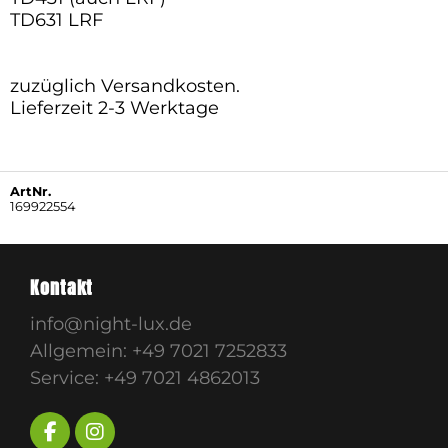
TD631 LRF
zuzüglich Versandkosten.
​​​​​​​Lieferzeit 2-3 Werktage
ArtNr.
169922554
Kontakt
info@night-lux.de
Allgemein:
+49 7021 7252833
Service:
+49 7021 4862013