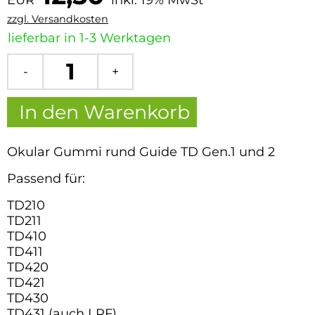
zzgl. Versandkosten
lieferbar in 1-3 Werktagen
In den Warenkorb
Okular Gummi rund Guide TD Gen.1 und 2
Passend für:
TD210
TD211
TD410
TD411
TD420
TD421
TD430
TD431 (auch LRF)